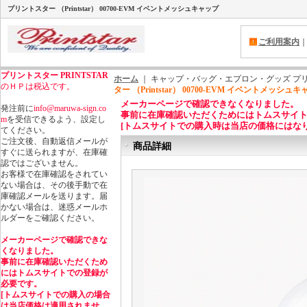
プリントスター （Printstar） 00700-EVM イベントメッシュキャップ
ご利用案内
プリントスター
PRINTSTAR
ホーム
｜ キャップ・バッグ・エプロン・グッズ プリントスタ
のＨＰは税込です。
ター （Printstar） 00700-EVM イベントメッシュ
メーカーページで確認できなくなりました。
発注前に
info@maruwa-sign.co
事前に在庫確認いただくためにはトムスサイ
m
を受信できるよう、設定し
[トムスサイトでの購入時は当店の価格にはなり
てください。
ご注文後、自動返信メールが
商品詳細
すぐに送られますが、在庫確
認ではございません。
お客様で在庫確認をされてい
ない場合は、その後手動で在
庫確認メールを送ります。届
かない場合は、迷惑メールホ
ルダーをご確認ください。
メーカーページで確認できな
くなりました。
事前に在庫確認いただくため
にはトムスサイトでの登録が
必要です。
[トムスサイトでの購入の場合
は当店価格は適用されませ