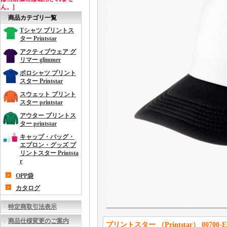
ん。]
商品カテゴリ一覧
Tシャツ プリントス
ター Printstar
アクティブウェア グ
リマー glimmer
ポロシャツ プリント
スター Printstar
スウェット プリント
スター printstar
アウター プリントス
ター printstar
キャップ・バッグ・
エプロン・グッズ プ
リントスター Printsta
r
OPP袋
カタログ
特定商取引法表示
商品仕様変更のご案内
プリントスター （Printstar） 007