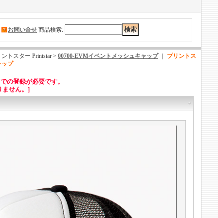
｜
お問い合せ
商品検索
:
ー Printstar >
00700-EVMイベントメッシュキャップ
｜
プリントス
キャップ
トでの登録が必要です。
ません。]