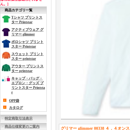
ん。]
商品カテゴリ一覧
Tシャツ プリントス
ター Printstar
アクティブウェア グ
リマー glimmer
ポロシャツ プリント
スター Printstar
スウェット プリント
スター printstar
アウター プリントス
ター printstar
キャップ・バッグ・
エプロン・グッズ プ
リントスター Printsta
r
OPP袋
カタログ
特定商取引法表示
商品仕様変更のご案内
グリマー glimmer 00338 ４．４オ