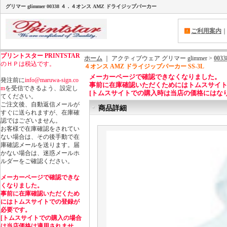
グリマー glimmer 00338 ４．４オンス AMZ ドライジップパーカー
ご利用案内
プリントスター
PRINTSTAR
ホーム
｜ アクティブウェア グリマー glimmer >
00
のＨＰは税込です。
４オンス AMZ ドライジップパーカー SS-3L
メーカーページで確認できなくなりました。
発注前に
info@maruwa-sign.co
事前に在庫確認いただくためにはトムスサイ
m
を受信できるよう、設定し
[トムスサイトでの購入時は当店の価格にはなり
てください。
ご注文後、自動返信メールが
商品詳細
すぐに送られますが、在庫確
認ではございません。
お客様で在庫確認をされてい
ない場合は、その後手動で在
庫確認メールを送ります。届
かない場合は、迷惑メールホ
ルダーをご確認ください。
メーカーページで確認できな
くなりました。
事前に在庫確認いただくため
にはトムスサイトでの登録が
必要です。
[トムスサイトでの購入の場合
は当店価格は適用されませ